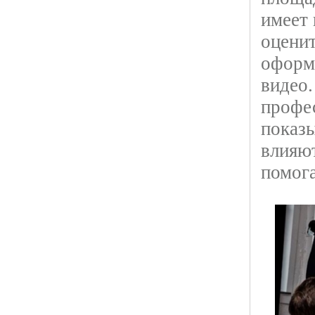
имеет 
оценит
оформл
видео
профе
показ
влияю
помог